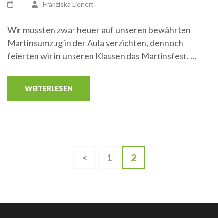
Franziska Lienert
Wir mussten zwar heuer auf unseren bewährten
Martinsumzug in der Aula verzichten, dennoch
feierten wir in unseren Klassen das Martinsfest. …
WEITERLESEN
Seitennummerierung
Seite
Seite
<
1
2
der
Beiträge