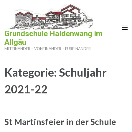
Zum
Inhalt
springen
(Enter
Grundschule Haldenwang im
drücken)
Allgäu
MITEINANDER – VONEINANDER – FÜREINANDER
Kategorie:
Schuljahr
2021-22
St Martinsfeier in der Schule