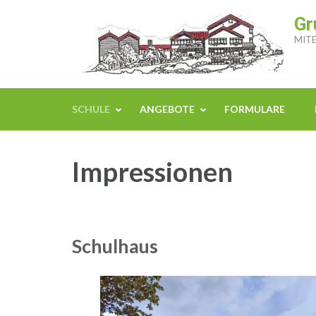
Zum
Gr
Inhalt
MITE
springen
(Enter
drücken)
SCHULE
ANGEBOTE
FORMULARE
Impressionen
Schulhaus