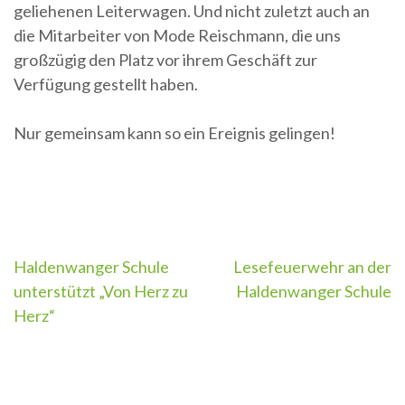
geliehenen Leiterwagen. Und nicht zuletzt auch an
die Mitarbeiter von Mode Reischmann, die uns
großzügig den Platz vor ihrem Geschäft zur
Verfügung gestellt haben.
Nur gemeinsam kann so ein Ereignis gelingen!
Beitragsnavigation
Haldenwanger Schule
Lesefeuerwehr an der
unterstützt „Von Herz zu
Haldenwanger Schule
Herz“