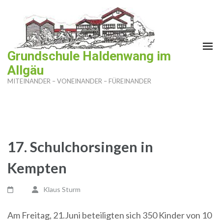
Zum
Inhalt
springen
(Enter
Grundschule Haldenwang im
drücken)
Allgäu
MITEINANDER – VONEINANDER – FÜREINANDER
17. Schulchorsingen in
Kempten
Klaus Sturm
Am Freitag, 21.Juni beteiligten sich 350 Kinder von 10