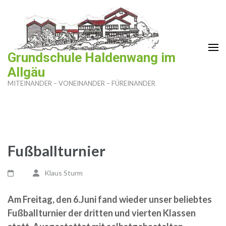
Zum
Inhalt
springen
(Enter
Grundschule Haldenwang im
drücken)
Allgäu
MITEINANDER – VONEINANDER – FÜREINANDER
Fußballturnier
Klaus Sturm
Am Freitag, den 6.Juni fand wieder unser beliebtes
Fußballturnier der dritten und vierten Klassen