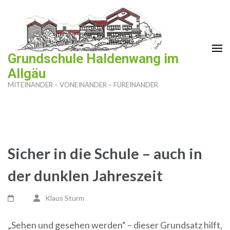
Zum
Inhalt
springen
(Enter
Grundschule Haldenwang im
drücken)
Allgäu
MITEINANDER – VONEINANDER – FÜREINANDER
Sicher in die Schule – auch in
der dunklen Jahreszeit
Klaus Sturm
„Sehen und gesehen werden“ – dieser Grundsatz hilft,