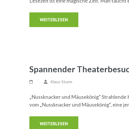
Lesezeit ist eine magische Zeit. Man taucht 
WEITERLESEN
Spannender Theaterbesuc
Klaus Sturm
„Nussknacker und Mäusekönig“ Strahlende 
vom „Nussknacker und Mäusekönig“, eine je
WEITERLESEN