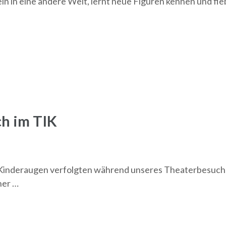
ein in eine andere Welt, lernt neue Figuren kennen und fie
h im TIK
Kinderaugen verfolgten während unseres Theaterbesuchs
ner …