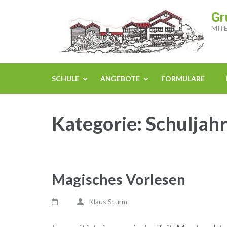
Zum
Gr
Inhalt
MITE
springen
(Enter
drücken)
SCHULE
ANGEBOTE
FORMULARE
Kategorie:
Schuljah
Magisches Vorlesen
Klaus Sturm