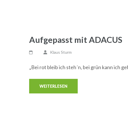
Aufgepasst mit ADACUS
Klaus Sturm
„Bei rot bleib ich steh´n, bei grün kann ich g
WEITERLESEN