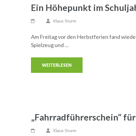
Ein Höhepunkt im Schuljah
Klaus Sturm
Am Freitag vor den Herbstferien fand wieder
Spielzeug und …
WEITERLESEN
„Fahrradführerschein“ für
Klaus Sturm