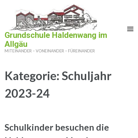
Zum
Inhalt
springen
(Enter
Grundschule Haldenwang im
drücken)
Allgäu
MITEINANDER – VONEINANDER – FÜREINANDER
Kategorie:
Schuljahr
2023-24
Schulkinder besuchen die