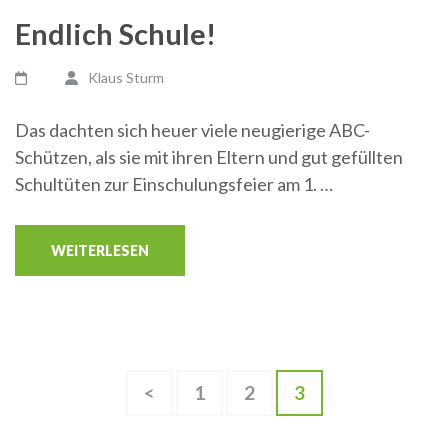
Endlich Schule!
Klaus Sturm
Das dachten sich heuer viele neugierige ABC-
Schützen, als sie mit ihren Eltern und gut gefüllten
Schultüten zur Einschulungsfeier am 1. …
WEITERLESEN
Seitennummerierung
Seite
Seite
Seite
<
1
2
3
der