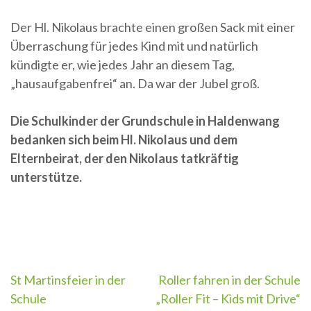
Der Hl. Nikolaus brachte einen großen Sack mit einer
Überraschung für jedes Kind mit und natürlich
kündigte er, wie jedes Jahr an diesem Tag,
„hausaufgabenfrei“ an. Da war der Jubel groß.
Die Schulkinder der Grundschule in Haldenwang
bedanken sich beim Hl. Nikolaus und dem
Elternbeirat, der den Nikolaus tatkräftig
unterstütze.
Beitragsnavigation
St Martinsfeier in der
Roller fahren in der Schule
Schule
„Roller Fit – Kids mit Drive“