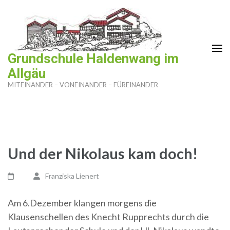
Zum
Inhalt
springen
(Enter
Grundschule Haldenwang im
drücken)
Allgäu
MITEINANDER – VONEINANDER – FÜREINANDER
Und der Nikolaus kam doch!
Franziska Lienert
Am 6.Dezember klangen morgens die
Klausenschellen des Knecht Rupprechts durch die