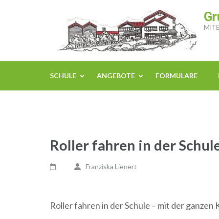
Zum
Gr
Inhalt
MITE
springen
(Enter
drücken)
SCHULE
ANGEBOTE
FORMULARE
Roller fahren in der Schule
Franziska Lienert
Roller fahren in der Schule – mit der ganzen