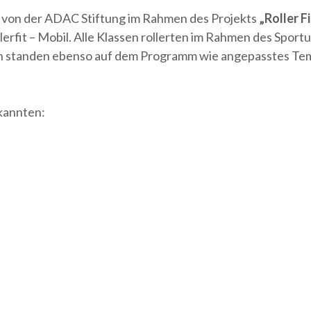
se von der ADAC Stiftung im Rahmen des Projekts
„Roller F
llerfit – Mobil. Alle Klassen rollerten im Rahmen des Spor
n standen ebenso auf dem Programm wie angepasstes Tem
rkannten: