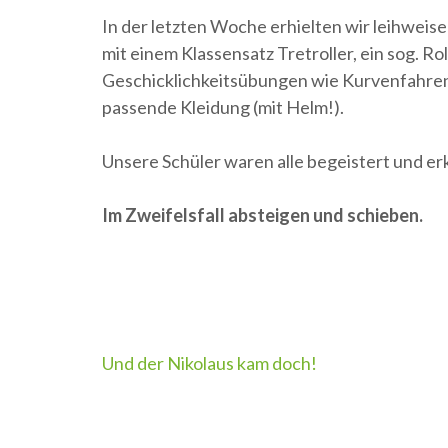
In der letzten Woche erhielten wir leihwei
mit einem Klassensatz Tretroller, ein sog. Ro
Geschicklichkeitsübungen wie Kurvenfahre
passende Kleidung (mit Helm!).
Unsere Schüler waren alle begeistert und e
Im Zweifelsfall absteigen und schieben.
Beitragsnavigation
Und der Nikolaus kam doch!