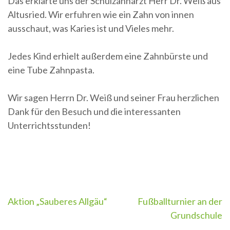
Das erklärte uns der Schulzahnarzt Herr Dr. Weiß aus
Altusried. Wir erfuhren wie ein Zahn von innen
ausschaut, was Karies ist und Vieles mehr.
Jedes Kind erhielt außerdem eine Zahnbürste und
eine Tube Zahnpasta.
Wir sagen Herrn Dr. Weiß und seiner Frau herzlichen
Dank für den Besuch und die interessanten
Unterrichtsstunden!
Beitragsnavigation
Aktion „Sauberes Allgäu“
Fußballturnier an der
Grundschule