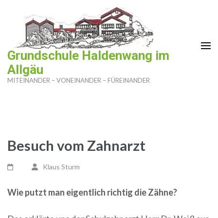
Zum
Inhalt
springen
(Enter
Grundschule Haldenwang im
drücken)
Allgäu
MITEINANDER – VONEINANDER – FÜREINANDER
Besuch vom Zahnarzt
Klaus Sturm
Wie putzt man eigentlich richtig die Zähne?