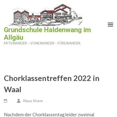
Zum
Inhalt
springen
(Enter
Grundschule Haldenwang im
drücken)
Allgäu
MITEINANDER – VONEINANDER – FÜREINANDER
Chorklassentreffen 2022 in
Waal
Klaus Sturm
Nachdem der Chorklassentag leider zweimal